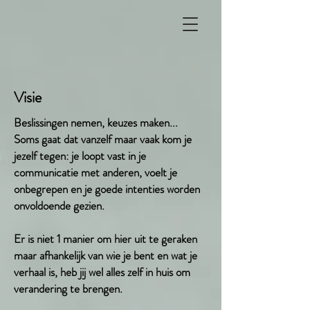
Visie
Beslissingen nemen, keuzes maken...
Soms gaat dat vanzelf maar vaak kom je
jezelf tegen: je loopt vast in je
communicatie met anderen, voelt je
onbegrepen en je goede intenties worden
onvoldoende gezien.
Er is niet 1 manier om hier uit te geraken
maar afhankelijk van wie je bent en wat je
verhaal is, heb jij wel alles zelf in huis om
verandering te brengen.