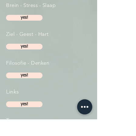
Brein - Stress - Slaap
yes!
Ziel - Geest - Hart
yes!
Filosofie - Denken
yes!
Links
yes!
Trauma
yes!